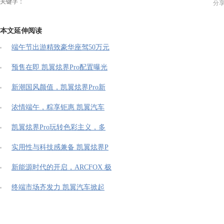
关键字：
分
本文延伸阅读
端午节出游精致豪华座驾50万元
预售在即 凯翼炫界Pro配置曝光
新潮国风颜值，凯翼炫界Pro新
浓情端午，粽享钜惠 凯翼汽车
凯翼炫界Pro玩转色彩主义，多
实用性与科技感兼备 凯翼炫界P
新能源时代的开启，ARCFOX 极
终端市场齐发力 凯翼汽车掀起