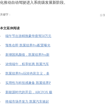
化推动自动驾驶进入系统级发展新阶段。
关键字：
分
本文延伸阅读
端午节出游精致豪华座驾50万元
预售在即 凯翼炫界Pro配置曝光
新潮国风颜值，凯翼炫界Pro新
浓情端午，粽享钜惠 凯翼汽车
凯翼炫界Pro玩转色彩主义，多
实用性与科技感兼备 凯翼炫界P
新能源时代的开启，ARCFOX 极
终端市场齐发力 凯翼汽车掀起